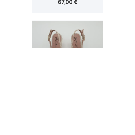
67,00
€
Pitillos ZAPATOS DE
TACÓN 10517
73,00
€