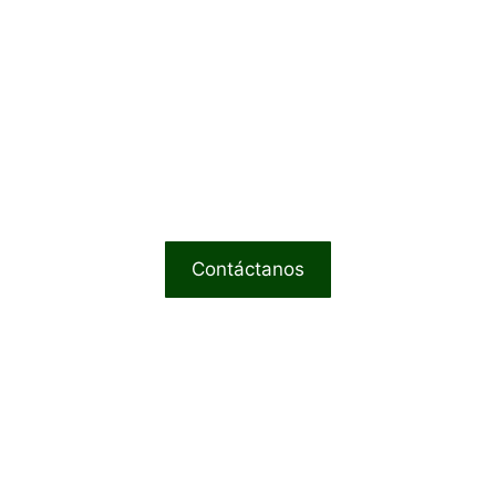
ad que mereces, el diseño 
es preguntas o necesitas asesoría? N
 está aquí para ayudarte a elegir el p
erfecto de nuestra colección de cuer
Contáctanos
Legales
Contáctanos