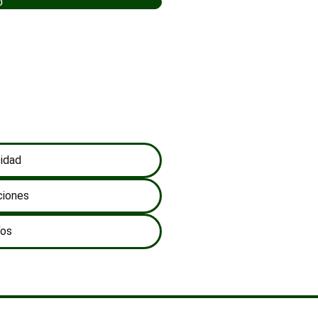
o
cidad
ciones
íos