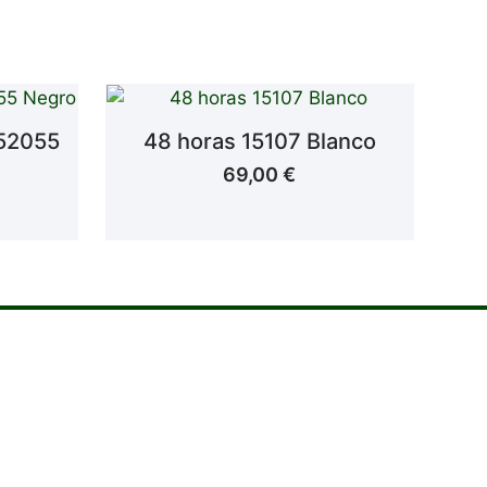
252055
48 horas 15107 Blanco
69,00
€
que amas.