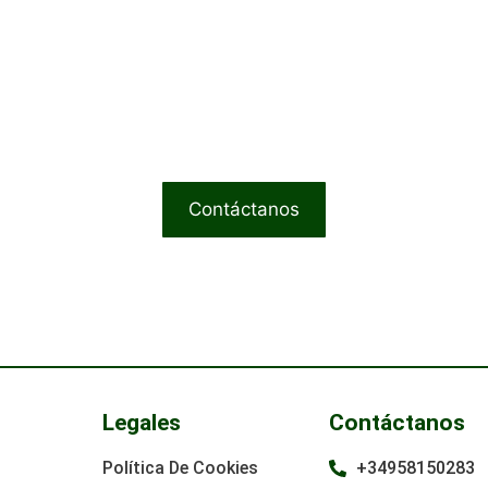
es preguntas o necesitas asesoría? N
 está aquí para ayudarte a elegir el p
erfecto de nuestra colección de cuer
Contáctanos
Legales
Contáctanos
Política De Cookies
+34958150283