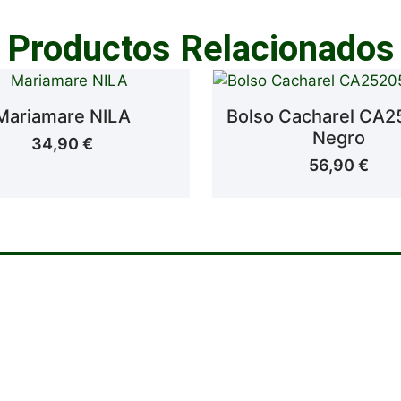
Productos Relacionados
Mariamare NILA
Bolso Cacharel CA
Negro
34,90
€
56,90
€
ad que mereces, el diseño 