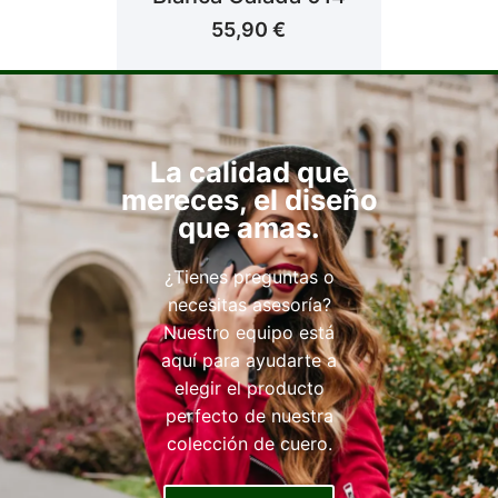
55,90
€
La calidad que
mereces, el diseño
que amas.
¿Tienes preguntas o
necesitas asesoría?
Nuestro equipo está
aquí para ayudarte a
elegir el producto
perfecto de nuestra
colección de cuero.