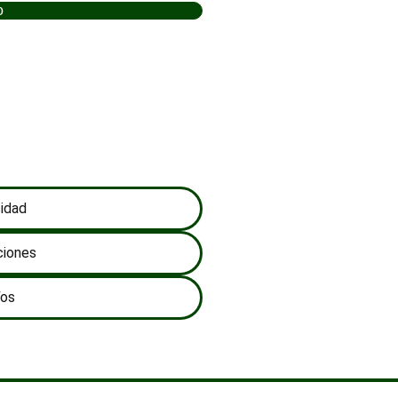
o
cidad
ciones
íos