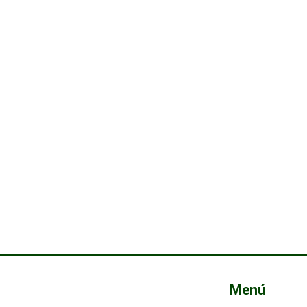
La calid
¿Tien
equipo
p
Menú