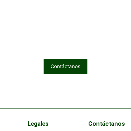
ad que mereces, el diseño 
es preguntas o necesitas asesoría? N
 está aquí para ayudarte a elegir el p
erfecto de nuestra colección de cuer
Contáctanos
Legales
Contáctanos