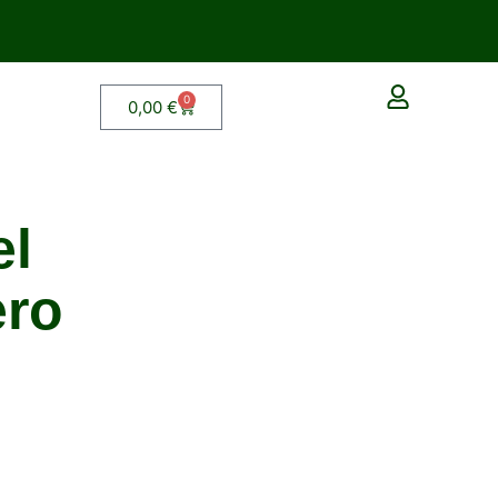
0
0,00
€
el
ero