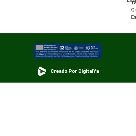
Env
1
G
E
Creado Por DigitalYa