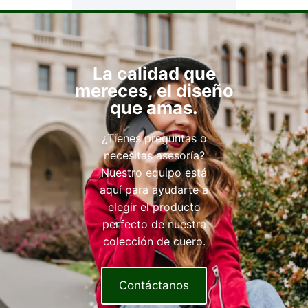
La calidad que
mereces, el diseño
que amas.
¿Tienes preguntas o
necesitas asesoría?
Nuestro equipo está
aquí para ayudarte a
elegir el producto
perfecto de nuestra
colección de cuero.
Contáctanos